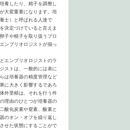
培養したり、精子を調整し
が大変重要になります。培
養士）と呼ばれる人達で
を決定づけていると言えま
卵子や精子を取り扱うプロ
エンブリオロジストが揃っ
とエンブリオロジストのラ
ジストは、一般的には表に
らは培養器の精度管理など
果に大きく影響するであろ
体外受精は、それを行う件
の理由のひとつが培養器の
二酸化炭素や窒素、酸素と
器のオン・オフを繰り返し
させた状態にすることがで