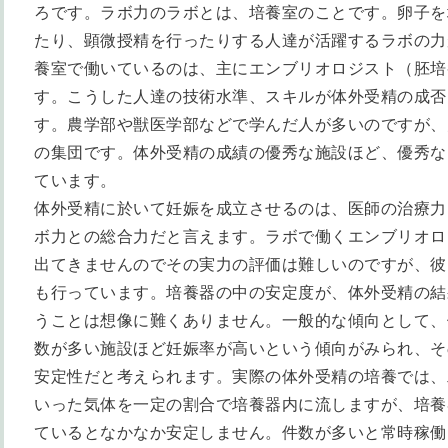
ろです。ラボ力のラボとは、培養室のことです。卵子を
たり、顕微授精を行ったりする人達が活躍するラボの力
養室で働いているのは、主にエンブリオロジスト（胚培
す。こうした人達の技術水準、スキルが体外受精の成否
す。農学部や獣医学部などで学んだ人が多いのですが、
の集団です。体外受精の成績の優秀な施設ほど、優秀な
ています。
体外受精に於いて妊娠を成立させるのは、医師の治療力
ボ力との総合力だと言えます。ラボで働くエンブリオロ
出てきませんのでその実力の評価は難しいのですが、彼
も行っています。培養器の中の安定度が、体外受精の結
うことは想像に難くありません。一般的な傾向として、
数が多い施設ほど妊娠率が高いという傾向がみられ、そ
安定性だと考えられます。実際の体外受精の培養では、
いった気体を一定の割合で培養器内に流しますが、培養
ているとなかなか安定しません。件数が多いと常時稼働