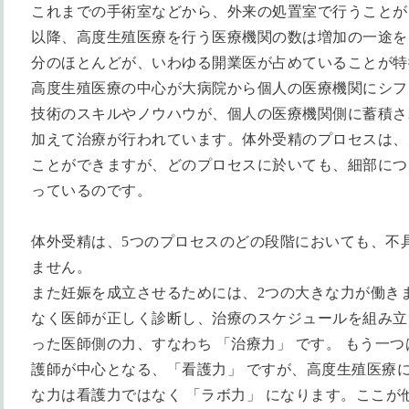
これまでの手術室などから、外来の処置室で行うことが
以降、高度生殖医療を行う医療機関の数は増加の一途を
分のほとんどが、いわゆる開業医が占めていることが特
高度生殖医療の中心が大病院から個人の医療機関にシフ
技術のスキルやノウハウが、個人の医療機関側に蓄積さ
加えて治療が行われています。体外受精のプロセスは、
ことができますが、どのプロセスに於いても、細部につ
っているのです。
体外受精は、
5
つのプロセスのどの段階においても、不
ません。
また妊娠を成立させるためには、
2
つの大きな力が働き
なく医師が正しく診断し、治療のスケジュールを組み立
った医師側の力、すなわち 「治療力」 です。
もう一つ
護師が中心となる、「看護力」 ですが、高度生殖医療
な力は看護力ではなく 「ラボ力」 になります。ここが